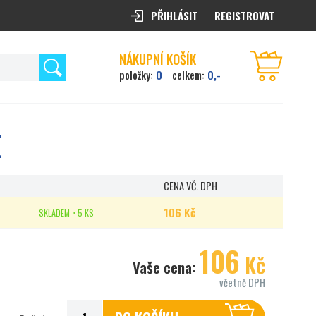
PŘIHLÁSIT
REGISTROVAT
NÁKUPNÍ KOŠÍK
0
0,-
položky:
celkem:
E
CENA VČ. DPH
106 Kč
SKLADEM > 5 KS
106
Kč
Vaše cena:
včetně DPH