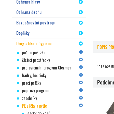
Ochrana hlavy
Ochrana dechu
Bezpečnostní postroje
Doplňky
Drogistika a hygiena
POPIS PR
péče o pokožku
čistící prostředky
1072 026 5
profesionální program Cleamen
hadry, houbičky
Podobné
prací prášky
papírový program
zásobníky
PE sáčky a pytle
sáčky do košů