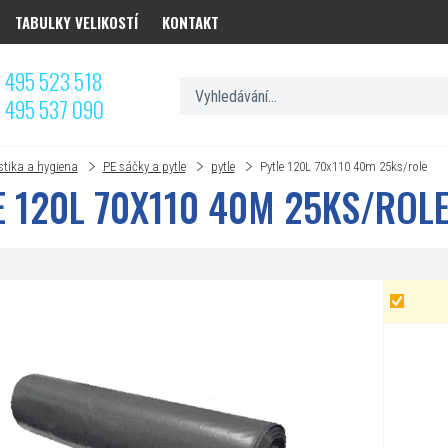
TABULKY VELIKOSTÍ
KONTAKT
 495 523 518
 495 537 090
stika a hygiena
PE sáčky a pytle
pytle
Pytle 120L 70x110 40m 25ks/role
E 120L 70X110 40M 25KS/ROL