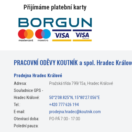
Přijímáme platební karty
PRACOVNÍ ODĚVY KOUTNÍK a spol. Hradec Králov
Prodejna Hradec Králové
Adresa:
Pražská třída 799/15a, Hradec Králové
Souřadnice GPS -
Hradec Králové:
50°2’08.825”N, 15°80’27.056”E
Tel.:
+420 777 626 194
E-mail:
prodejna.hradec@koutnik.com
Otevírací doba:
PO-PÁ 7:00 - 17:00
Polední pauza: