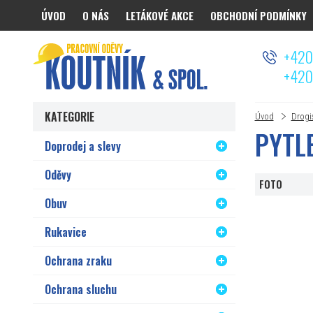
ÚVOD
O NÁS
LETÁKOVÉ AKCE
OBCHODNÍ PODMÍNKY
Koutnik.com
+420
+420
KATEGORIE
Úvod
Drogi
PYTL
Doprodej a slevy
Oděvy
FOTO
Obuv
Rukavice
Ochrana zraku
Ochrana sluchu