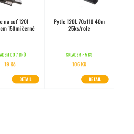
e na suť 120l
Pytle 120L 70x110 40m
cm 150mi černé
25ks/role
ADEM DO 7 DNŮ
SKLADEM > 5 KS
19
Kč
106
Kč
DETAIL
DETAIL