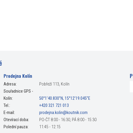
é
P
Prodejna Kolín
Adresa:
Pobřeží 113, Kolín
Souřadnice GPS -
Kolín:
50°1’40.830”N, 15°12’19.045”E
Tel.:
+420 321 721 013
E-mail:
prodejna.kolin@koutnik.com
Otevírací doba:
PO-ČT 8:00 - 16:30, PÁ 8:00 - 15:30
Polední pauza:
11:45 - 12:15