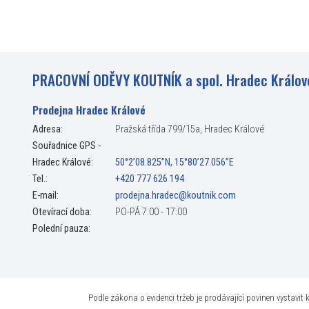
PRACOVNÍ ODĚVY KOUTNÍK a spol. Hradec Králov
Prodejna Hradec Králové
Adresa:
Pražská třída 799/15a, Hradec Králové
Souřadnice GPS -
Hradec Králové:
50°2’08.825”N, 15°80’27.056”E
Tel.:
+420 777 626 194
E-mail:
prodejna.hradec@koutnik.com
Otevírací doba:
PO-PÁ 7:00 - 17:00
Polední pauza:
Podle zákona o evidenci tržeb je prodávající povinen vystavi