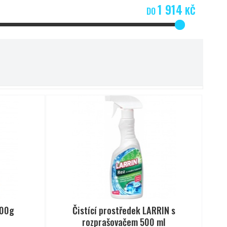
1 914
KČ
DO
400g
Čistící prostředek LARRIN s
rozprašovačem 500 ml