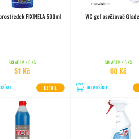
 prostředek FIXINELA 500ml
WC gel osvěžovač Glad
SKLADEM > 5 KS
SKLADEM > 5 KS
51 Kč
60 Kč
OŠÍKU
DO KOŠÍKU
DETAIL