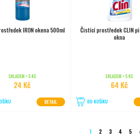
prostředek IRON okena 500ml
Čistící prostředek CLIN pi
okna
SKLADEM > 5 KS
SKLADEM > 5 KS
24 Kč
64 Kč
OŠÍKU
DO KOŠÍKU
DETAIL
1
2
3
4
5