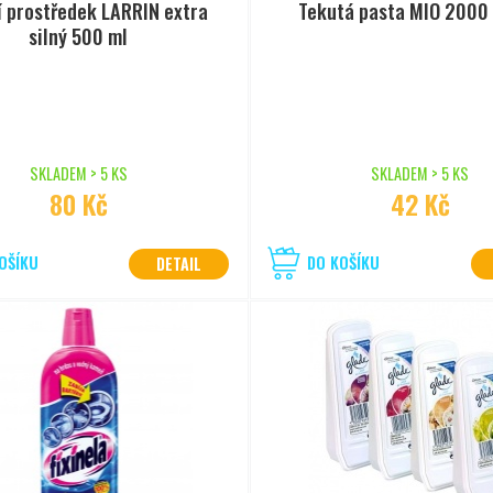
í prostředek LARRIN extra
Tekutá pasta MIO 2000
silný 500 ml
SKLADEM > 5 KS
SKLADEM > 5 KS
80 Kč
42 Kč
OŠÍKU
DO KOŠÍKU
DETAIL