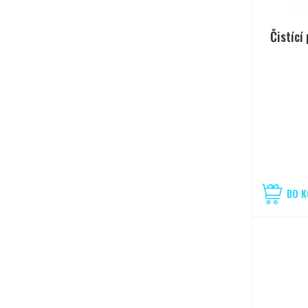
Čistící
DO K