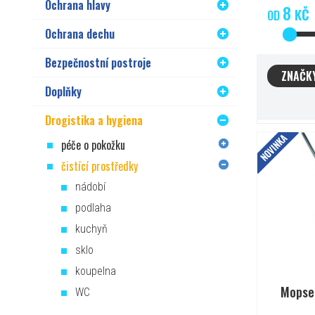
Ochrana hlavy
8
KČ
OD
Ochrana dechu
Bezpečnostní postroje
ZNAČK
Doplňky
Drogistika a hygiena
péče o pokožku
NOVINKA
čistící prostředky
nádobí
podlaha
kuchyň
sklo
koupelna
Mopset
WC