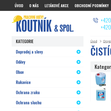
ÚVOD
O NÁS
LETÁKOVÉ AKCE
OBCHODNÍ PODMÍNKY
Koutnik.com
+420
+420
KATEGORIE
Úvod
Drogi
ČIST
Doprodej a slevy
Oděvy
Kategori
Obuv
Rukavice
Ochrana zraku
Ochrana sluchu