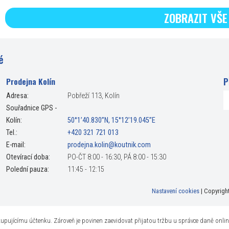
ZOBRAZIT VŠE
é
P
Prodejna Kolín
Adresa:
Pobřeží 113, Kolín
Souřadnice GPS -
Kolín:
50°1’40.830”N, 15°12’19.045”E
Tel.:
+420 321 721 013
E-mail:
prodejna.kolin@koutnik.com
Otevírací doba:
PO-ČT 8:00 - 16:30, PÁ 8:00 - 15:30
Polední pauza:
11:45 - 12:15
Nastavení cookies
| Copyrigh
t kupujícímu účtenku. Zároveň je povinen zaevidovat přijatou tržbu u správce daně onli