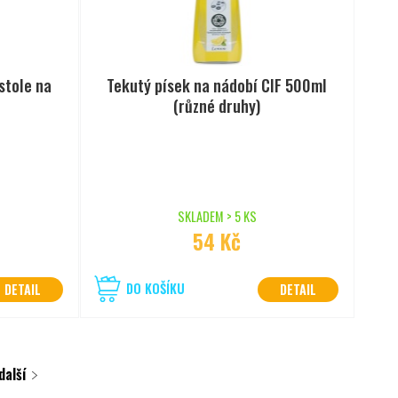
stole na
Tekutý písek na nádobí CIF 500ml
(různé druhy)
SKLADEM > 5 KS
54 Kč
DO KOŠÍKU
DETAIL
DETAIL
další