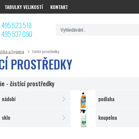
TABULKY VELIKOSTÍ
KONTAKT
 495 523 518
 495 537 090
stika a hygiena
čistící prostředky
ÍCÍ PROSTŘEDKY
e - čistící prostředky
nádobí
podlaha
sklo
koupelna