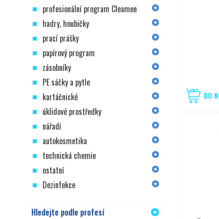
profesionální program Cleamen
hadry, houbičky
prací prášky
papírový program
zásobníky
PE sáčky a pytle
DO K
kartáčnické
úklidové prostředky
nářadí
autokosmetika
technická chemie
ostatní
Dezinfekce
Hledejte podle profesí