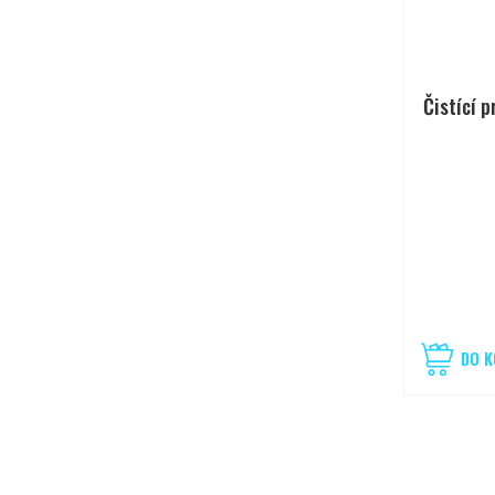
Čistící 
DO K