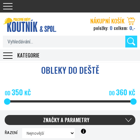
Koutnik.com
NÁKUPNÍ KOŠÍK
0
0,-
položky:
celkem:
KATEGORIE
OBLEKY DO DEŠTĚ
350
360
KČ
KČ
OD
DO
ZNAČKY A PARAMETRY
ŘAZENÍ