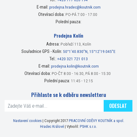
E-mail:
prodejna.hradec@koutnik.com
Otevírací doba:
PO-PÁ 7:00 - 17:00
Polední pauza:
Prodejna Kolín
Adresa:
Pobřeží 113, Kolín
Souřadnice GPS - Kolín:
50°1’40.830”N, 15°12’19.045”E
Tel.:
+420 321 721 013
E-mail:
prodejna.kolin@koutnik.com
Otevírací doba:
PO-ČT 8:00 - 16:30, PÁ 8:00 - 15:30
Polední pauza:
11:45 - 12:15
Přihlaste se k odběru newsletteru
ODESLAT
Nastavení cookies
| Copyright 2017
PRACOVNÍ ODĚVY KOUTNÍK a spol.
Hradec Králové
| Vytvořil:
PSHK s.r.o.