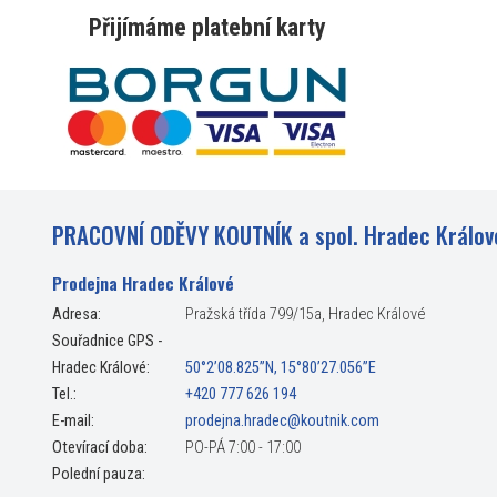
Přijímáme platební karty
PRACOVNÍ ODĚVY KOUTNÍK a spol. Hradec Králov
Prodejna Hradec Králové
Adresa:
Pražská třída 799/15a, Hradec Králové
Souřadnice GPS -
Hradec Králové:
50°2’08.825”N, 15°80’27.056”E
Tel.:
+420 777 626 194
E-mail:
prodejna.hradec@koutnik.com
Otevírací doba:
PO-PÁ 7:00 - 17:00
Polední pauza: