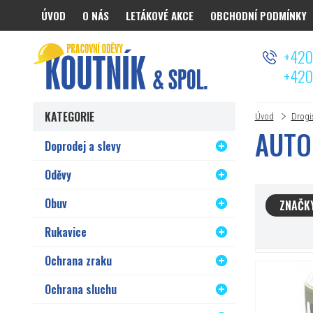
ÚVOD
O NÁS
LETÁKOVÉ AKCE
OBCHODNÍ PODMÍNKY
Koutnik.com
+420
+420
KATEGORIE
Úvod
Drogi
AUTO
Doprodej a slevy
Oděvy
Obuv
ZNAČK
Rukavice
Ochrana zraku
Ochrana sluchu