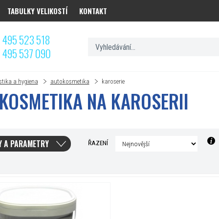
TABULKY VELIKOSTÍ
KONTAKT
 495 523 518
 495 537 090
stika a hygiena
autokosmetika
karoserie
KOSMETIKA NA KAROSERII
Y A PARAMETRY
ŘAZENÍ