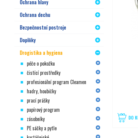
Ochrana hlavy
Ochrana dechu
Bezpečnostní postroje
Doplňky
Drogistika a hygiena
péče o pokožku
čistící prostředky
profesionální program Cleamen
hadry, houbičky
prací prášky
papírový program
DO K
zásobníky
PE sáčky a pytle
kartáčnické