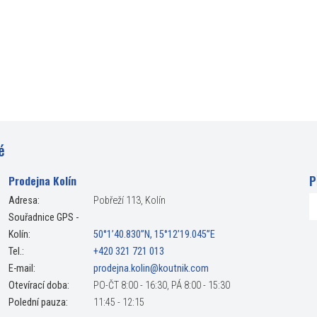
é
P
Prodejna Kolín
Adresa:
Pobřeží 113, Kolín
Souřadnice GPS -
Kolín:
50°1’40.830”N, 15°12’19.045”E
Tel.:
+420 321 721 013
E-mail:
prodejna.kolin@koutnik.com
Otevírací doba:
PO-ČT 8:00 - 16:30, PÁ 8:00 - 15:30
Polední pauza:
11:45 - 12:15