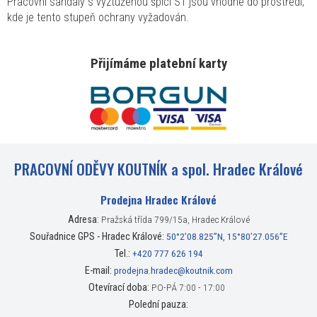
Pracovní sandály s vyztuženou špicí S1 jsou vhodné do prostředí,
kde je tento stupeň ochrany vyžadován.
Přijímáme platební karty
PRACOVNÍ ODĚVY KOUTNÍK a spol. Hradec Králové
Prodejna Hradec Králové
Adresa:
Pražská třída 799/15a, Hradec Králové
Souřadnice GPS - Hradec Králové:
50°2’08.825”N, 15°80’27.056”E
Tel.:
+420 777 626 194
E-mail:
prodejna.hradec@koutnik.com
Otevírací doba:
PO-PÁ 7:00 - 17:00
Polední pauza: