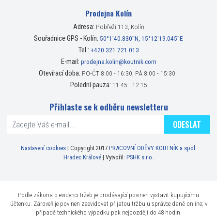
Prodejna Kolín
Adresa:
Pobřeží 113, Kolín
Souřadnice GPS - Kolín:
50°1’40.830”N, 15°12’19.045”E
Tel.:
+420 321 721 013
E-mail:
prodejna.kolin@koutnik.com
Otevírací doba:
PO-ČT 8:00 - 16:30, PÁ 8:00 - 15:30
Polední pauza:
11:45 - 12:15
Přihlaste se k odběru newsletteru
ODESLAT
Nastavení cookies
| Copyright 2017
PRACOVNÍ ODĚVY KOUTNÍK a spol.
Hradec Králové
| Vytvořil:
PSHK s.r.o.
Podle zákona o evidenci tržeb je prodávající povinen vystavit kupujícímu
účtenku. Zároveň je povinen zaevidovat přijatou tržbu u správce daně online; v
případě technického výpadku pak nejpozději do 48 hodin.