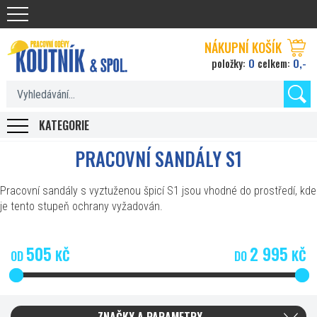
Koutnik.com
NÁKUPNÍ KOŠÍK
0
0,-
položky:
celkem:
KATEGORIE
PRACOVNÍ SANDÁLY S1
Pracovní sandály s vyztuženou špicí S1 jsou vhodné do prostředí, kde
je tento stupeň ochrany vyžadován.
505
2 995
KČ
KČ
OD
DO