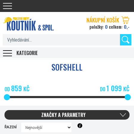
Koutnik.com
NÁKUPNÍ KOŠÍK
0
0,-
položky:
celkem:
KATEGORIE
SOFSHELL
859
1 099
KČ
KČ
OD
DO
ZNAČKY A PARAMETRY
ŘAZENÍ