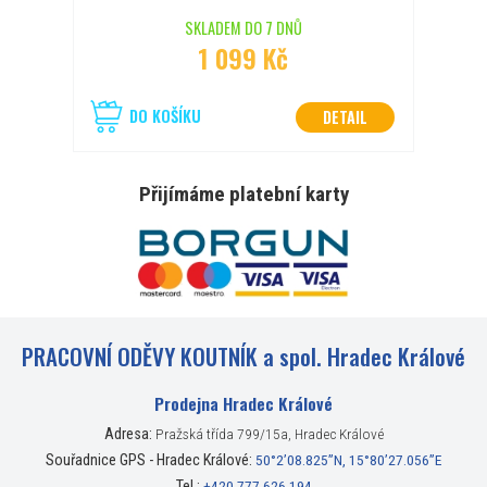
SKLADEM DO 7 DNŮ
1 099 Kč
DO KOŠÍKU
DETAIL
Přijímáme platební karty
PRACOVNÍ ODĚVY KOUTNÍK a spol. Hradec Králové
Prodejna Hradec Králové
Adresa:
Pražská třída 799/15a, Hradec Králové
Souřadnice GPS - Hradec Králové:
50°2’08.825”N, 15°80’27.056”E
Tel.:
+420 777 626 194