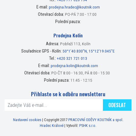
E-mail:
prodejna.hradec@koutnik.com
Otevírací doba:
PO-PÁ 7:00 - 17:00
Polední pauza:
Prodejna Kolín
Adresa:
Pobřeží 113, Kolín
Souřadnice GPS - Kolín:
50°1’40.830”N, 15°12’19.045”E
Tel.:
+420 321 721 013
E-mail:
prodejna.kolin@koutnik.com
Otevírací doba:
PO-ČT 8:00 - 16:30, PÁ 8:00 - 15:30
Polední pauza:
11:45 - 12:15
Přihlaste se k odběru newsletteru
ODESLAT
Nastavení cookies
| Copyright 2017
PRACOVNÍ ODĚVY KOUTNÍK a spol.
Hradec Králové
| Vytvořil:
PSHK s.r.o.