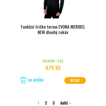
Funkční tričko termo EVONA MERIBEL
NEW dlouhý rukáv
SKLADEM > 5 KS
479 Kč
DO KOŠÍKU
DETAIL
1
2
3
další