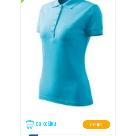
Polokošile PIQUE POLO tyrkys v.M
dámská
SKLADEM < 5 KS
190 Kč
DO KOŠÍKU
DETAIL