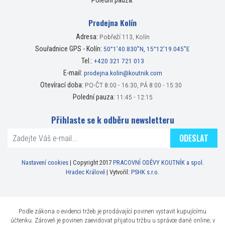
Polední pauza:
Prodejna Kolín
Adresa:
Pobřeží 113, Kolín
Souřadnice GPS - Kolín:
50°1’40.830”N, 15°12’19.045”E
Tel.:
+420 321 721 013
E-mail:
prodejna.kolin@koutnik.com
Otevírací doba:
PO-ČT 8:00 - 16:30, PÁ 8:00 - 15:30
Polední pauza:
11:45 - 12:15
Přihlaste se k odběru newsletteru
ODESLAT
Nastavení cookies
| Copyright 2017
PRACOVNÍ ODĚVY KOUTNÍK a spol.
Hradec Králové
| Vytvořil:
PSHK s.r.o.
Podle zákona o evidenci tržeb je prodávající povinen vystavit kupujícímu
účtenku. Zároveň je povinen zaevidovat přijatou tržbu u správce daně online; v