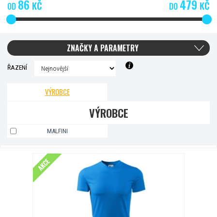
86
479
KČ
KČ
OD
DO
ZNAČKY A PARAMETRY
ŘAZENÍ
VÝROBCE
VÝROBCE
MALFINI
AKCE