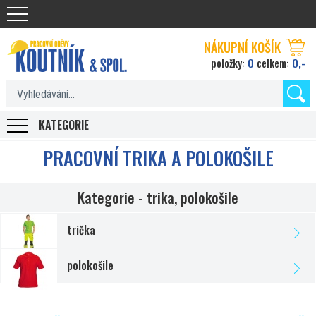
Koutnik.com
NÁKUPNÍ KOŠÍK
0
0,-
položky:
celkem:
KATEGORIE
PRACOVNÍ TRIKA A POLOKOŠILE
Kategorie - trika, polokošile
trička
polokošile