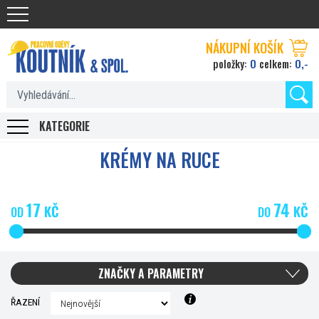
Koutnik.com
NÁKUPNÍ KOŠÍK
0
0,-
položky:
celkem:
KATEGORIE
KRÉMY NA RUCE
17
74
KČ
KČ
OD
DO
ZNAČKY A PARAMETRY
ŘAZENÍ