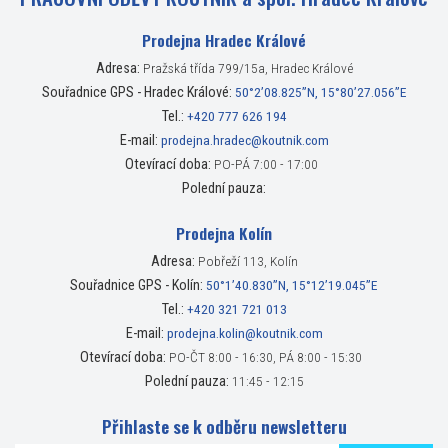
Prodejna Hradec Králové
Adresa:
Pražská třída 799/15a, Hradec Králové
Souřadnice GPS - Hradec Králové:
50°2’08.825”N, 15°80’27.056”E
Tel.:
+420 777 626 194
E-mail:
prodejna.hradec@koutnik.com
Otevírací doba:
PO-PÁ 7:00 - 17:00
Polední pauza:
Prodejna Kolín
Adresa:
Pobřeží 113, Kolín
Souřadnice GPS - Kolín:
50°1’40.830”N, 15°12’19.045”E
Tel.:
+420 321 721 013
E-mail:
prodejna.kolin@koutnik.com
Otevírací doba:
PO-ČT 8:00 - 16:30, PÁ 8:00 - 15:30
Polední pauza:
11:45 - 12:15
Přihlaste se k odběru newsletteru