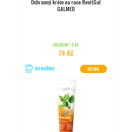
Ochranný krém na ruce RevitGal
GALMED
SKLADEM > 5 KS
74 Kč
DO KOŠÍKU
DETAIL