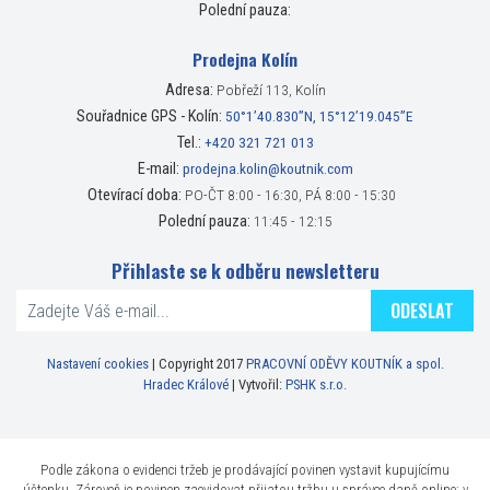
Polední pauza:
Prodejna Kolín
Adresa:
Pobřeží 113, Kolín
Souřadnice GPS - Kolín:
50°1’40.830”N, 15°12’19.045”E
Tel.:
+420 321 721 013
E-mail:
prodejna.kolin@koutnik.com
Otevírací doba:
PO-ČT 8:00 - 16:30, PÁ 8:00 - 15:30
Polední pauza:
11:45 - 12:15
Přihlaste se k odběru newsletteru
ODESLAT
Nastavení cookies
| Copyright 2017
PRACOVNÍ ODĚVY KOUTNÍK a spol.
Hradec Králové
| Vytvořil:
PSHK s.r.o.
Podle zákona o evidenci tržeb je prodávající povinen vystavit kupujícímu
účtenku. Zároveň je povinen zaevidovat přijatou tržbu u správce daně online; v