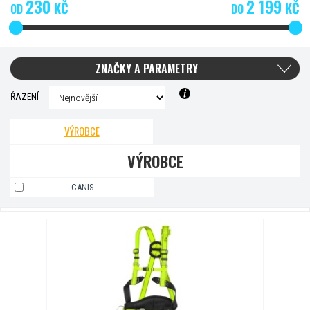
230
2 199
KČ
KČ
OD
DO
ZNAČKY A PARAMETRY
ŘAZENÍ
VÝROBCE
VÝROBCE
CANIS