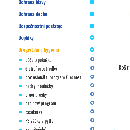
Ochrana hlavy
Ochrana dechu
Bezpečnostní postroje
Doplňky
Drogistika a hygiena
péče o pokožku
Koš 
čistící prostředky
profesionální program Cleamen
hadry, houbičky
prací prášky
papírový program
zásobníky
PE sáčky a pytle
kartáčnické