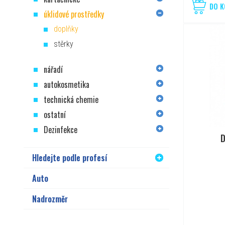
DO K
úklidové prostředky
doplňky
stěrky
nářadí
autokosmetika
technická chemie
ostatní
Dezinfekce
D
Hledejte podle profesí
Auto
Nadrozměr