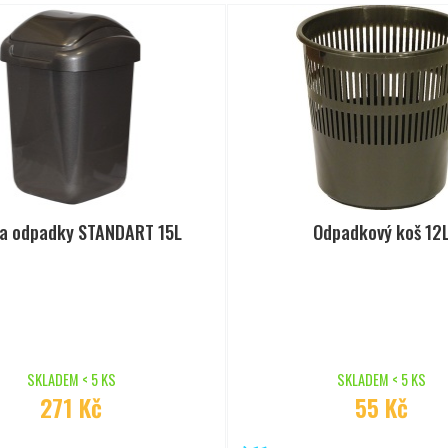
na odpadky STANDART 15L
Odpadkový koš 12
SKLADEM < 5 KS
SKLADEM < 5 KS
271 Kč
55 Kč