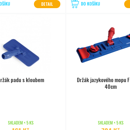
OŠÍKU
DO KOŠÍKU
DETAIL
ržák padu s kloubem
Držák jazykového mopu 
40cm
SKLADEM < 5 KS
SKLADEM < 5 KS