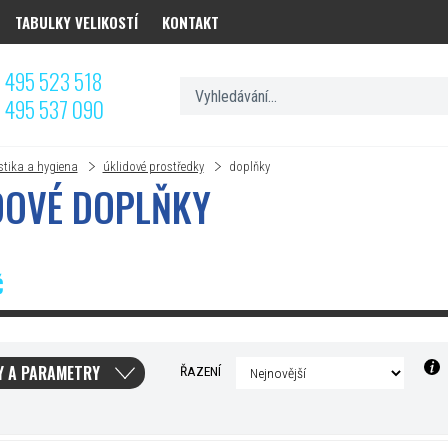
TABULKY VELIKOSTÍ
KONTAKT
 495 523 518
 495 537 090
stika a hygiena
úklidové prostředky
doplňky
DOVÉ DOPLŇKY
Č
Y A PARAMETRY
ŘAZENÍ