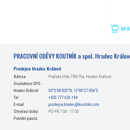
DO K
PRACOVNÍ ODĚVY KOUTNÍK a spol. Hradec Králov
Prodejna Hradec Králové
Adresa:
Pražská třída 799/15a, Hradec Králové
Souřadnice GPS -
Hradec Králové:
50°2’08.825”N, 15°80’27.056”E
Tel.:
+420 777 626 194
E-mail:
prodejna.hradec@koutnik.com
Otevírací doba:
PO-PÁ 7:00 - 17:00
Polední pauza: