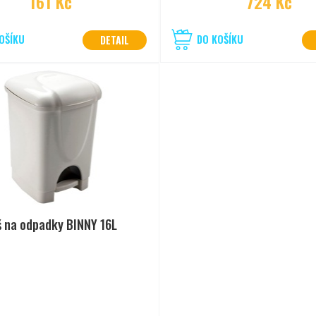
161 Kč
724 Kč
OŠÍKU
DO KOŠÍKU
DETAIL
š na odpadky BINNY 16L