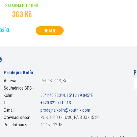
SKLADEM DO 7 DNŮ
363 Kč
OŠÍKU
DETAIL
é
P
Prodejna Kolín
Adresa:
Pobřeží 113, Kolín
Souřadnice GPS -
Kolín:
50°1’40.830”N, 15°12’19.045”E
Tel.:
+420 321 721 013
E-mail:
prodejna.kolin@koutnik.com
Otevírací doba:
PO-ČT 8:00 - 16:30, PÁ 8:00 - 15:30
Polední pauza:
11:45 - 12:15