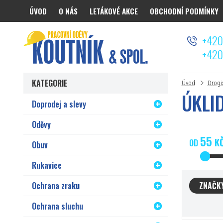
ÚVOD
O NÁS
LETÁKOVÉ AKCE
OBCHODNÍ PODMÍNKY
Koutnik.com
+420
+420
KATEGORIE
Úvod
Drogi
ÚKLI
Doprodej a slevy
Oděvy
55
K
OD
Obuv
Rukavice
Ochrana zraku
ZNAČK
Ochrana sluchu