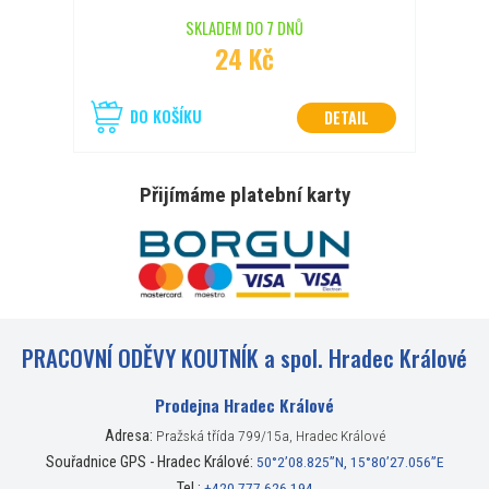
SKLADEM DO 7 DNŮ
24 Kč
DO KOŠÍKU
DETAIL
Přijímáme platební karty
PRACOVNÍ ODĚVY KOUTNÍK a spol. Hradec Králové
Prodejna Hradec Králové
Adresa:
Pražská třída 799/15a, Hradec Králové
Souřadnice GPS - Hradec Králové:
50°2’08.825”N, 15°80’27.056”E
Tel.:
+420 777 626 194