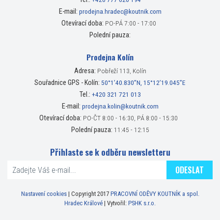
E-mail:
prodejna.hradec@koutnik.com
Otevírací doba:
PO-PÁ 7:00 - 17:00
Polední pauza:
Prodejna Kolín
Adresa:
Pobřeží 113, Kolín
Souřadnice GPS - Kolín:
50°1’40.830”N, 15°12’19.045”E
Tel.:
+420 321 721 013
E-mail:
prodejna.kolin@koutnik.com
Otevírací doba:
PO-ČT 8:00 - 16:30, PÁ 8:00 - 15:30
Polední pauza:
11:45 - 12:15
Přihlaste se k odběru newsletteru
ODESLAT
Nastavení cookies
| Copyright 2017
PRACOVNÍ ODĚVY KOUTNÍK a spol.
Hradec Králové
| Vytvořil:
PSHK s.r.o.