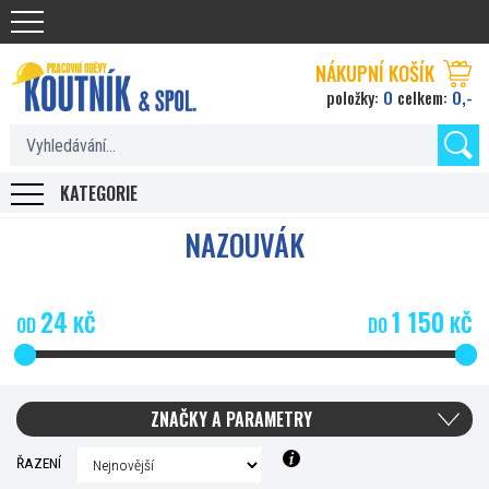
Koutnik.com
NÁKUPNÍ KOŠÍK
0
0,-
položky:
celkem:
KATEGORIE
NAZOUVÁK
24
1 150
KČ
KČ
OD
DO
ZNAČKY A PARAMETRY
ŘAZENÍ