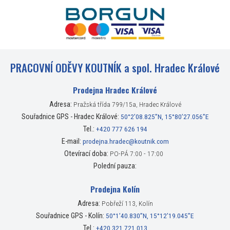
PRACOVNÍ ODĚVY KOUTNÍK a spol. Hradec Králové
Prodejna Hradec Králové
Adresa:
Pražská třída 799/15a, Hradec Králové
Souřadnice GPS - Hradec Králové:
50°2’08.825”N, 15°80’27.056”E
Tel.:
+420 777 626 194
E-mail:
prodejna.hradec@koutnik.com
Otevírací doba:
PO-PÁ 7:00 - 17:00
Polední pauza:
Prodejna Kolín
Adresa:
Pobřeží 113, Kolín
Souřadnice GPS - Kolín:
50°1’40.830”N, 15°12’19.045”E
Tel.:
+420 321 721 013