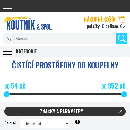
Koutnik.com
NÁKUPNÍ KOŠÍK
0
0,-
položky:
celkem:
KATEGORIE
ČISTÍCÍ PROSTŘEDKY DO KOUPELNY
54
952
KČ
KČ
OD
DO
ZNAČKY A PARAMETRY
ŘAZENÍ