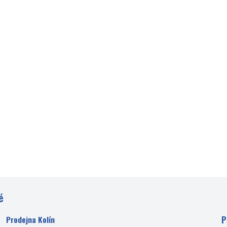
é
P
Prodejna Kolín