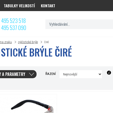
TABULKY VELIKOSTÍ
KONTAKT
 495 523 518
 495 537 090
na zraku
cyklistické brýle
čiré
ISTICKÉ BRÝLE ČIRÉ
Y A PARAMETRY
ŘAZENÍ