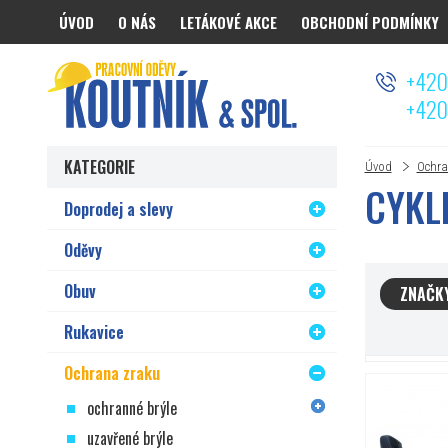
ÚVOD
O NÁS
LETÁKOVÉ AKCE
OBCHODNÍ PODMÍNKY
Koutnik.com
+420
+420
KATEGORIE
Úvod
Ochra
CYKL
Doprodej a slevy
Oděvy
Obuv
ZNAČK
Rukavice
Ochrana zraku
ochranné brýle
uzavřené brýle