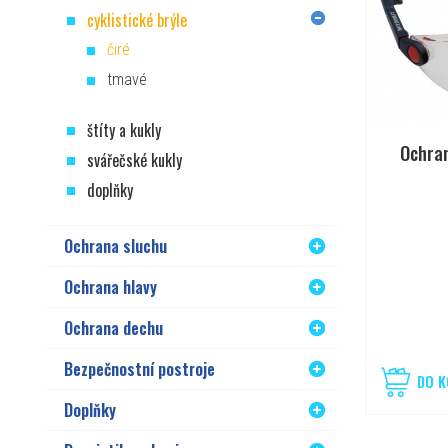
cyklistické brýle
čiré
tmavé
štíty a kukly
Ochran
svářečské kukly
doplňky
Ochrana sluchu
Ochrana hlavy
Ochrana dechu
Bezpečnostní postroje
DO K
Doplňky