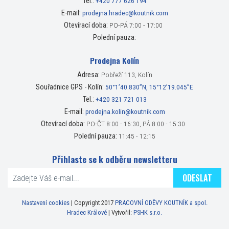
Tel.:
+420 777 626 194
E-mail:
prodejna.hradec@koutnik.com
Otevírací doba:
PO-PÁ 7:00 - 17:00
Polední pauza:
Prodejna Kolín
Adresa:
Pobřeží 113, Kolín
Souřadnice GPS - Kolín:
50°1’40.830”N, 15°12’19.045”E
Tel.:
+420 321 721 013
E-mail:
prodejna.kolin@koutnik.com
Otevírací doba:
PO-ČT 8:00 - 16:30, PÁ 8:00 - 15:30
Polední pauza:
11:45 - 12:15
Přihlaste se k odběru newsletteru
ODESLAT
Nastavení cookies
| Copyright 2017
PRACOVNÍ ODĚVY KOUTNÍK a spol.
Hradec Králové
| Vytvořil:
PSHK s.r.o.