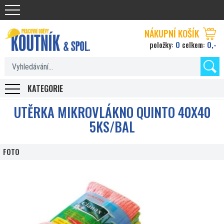
Koutnik.com
NÁKUPNÍ KOŠÍK
0
0,-
položky:
celkem:
KATEGORIE
UTĚRKA MIKROVLÁKNO QUINTO 40X40
5KS/BAL
FOTO