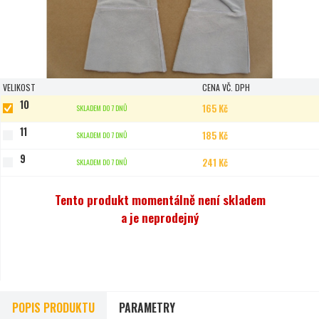
VELIKOST
CENA VČ. DPH
10
165 Kč
SKLADEM DO 7 DNŮ
11
185 Kč
SKLADEM DO 7 DNŮ
9
241 Kč
SKLADEM DO 7 DNŮ
Tento produkt momentálně není skladem
a je neprodejný
POPIS PRODUKTU
PARAMETRY