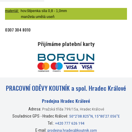
materiál:
hov.štípenka síla 0,8 - 1,0mm
manžeta umělá useň
0307 304 8010
Přijímáme platební karty
PRACOVNÍ ODĚVY KOUTNÍK a spol. Hradec Králové
Prodejna Hradec Králové
Adresa:
Pražská třída 799/15a, Hradec Králové
Souřadnice GPS - Hradec Králové:
50°2’08.825”N, 15°80’27.056”E
Tel.:
+420 777 626 194
E-mail:
prodejna.hradec@koutnik.com