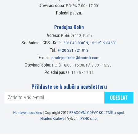
Otevírací doba:
PO-PÁ 7:00 - 17:00
Polední pauza:
Prodejna Kolín
Adresa:
Pobřeží 113, Kolín
Souřadnice GPS - Kolín:
50°1’40.830”N, 15°12’19.045”E
Tel.:
+420 321 721 013
E-mail:
prodejna.kolin@koutnik.com
Otevírací doba:
PO-ČT 8:00 - 16:30, PÁ 8:00 - 15:30
Polední pauza:
11:45 - 12:15
Přihlaste se k odběru newsletteru
ODESLAT
Nastavení cookies
| Copyright 2017
PRACOVNÍ ODĚVY KOUTNÍK a spol.
Hradec Králové
| Vytvořil:
PSHK s.r.o.