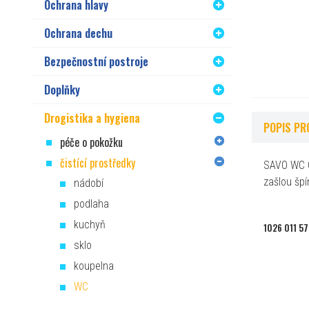
Ochrana hlavy
Ochrana dechu
Bezpečnostní postroje
Doplňky
Drogistika a hygiena
POPIS PR
péče o pokožku
čistící prostředky
SAVO WC Ge
zašlou špí
nádobí
podlaha
kuchyň
1026 011 5
sklo
koupelna
WC