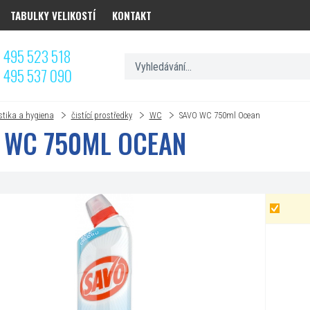
TABULKY VELIKOSTÍ
KONTAKT
 495 523 518
 495 537 090
stika a hygiena
čistící prostředky
WC
SAVO WC 750ml Ocean
 WC 750ML OCEAN