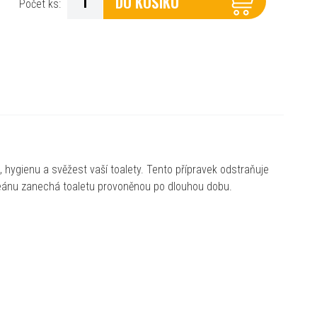
DO KOŠÍKU
Počet ks:
, hygienu a svěžest vaší toalety. Tento přípravek odstraňuje
 oceánu zanechá toaletu provoněnou po dlouhou dobu.