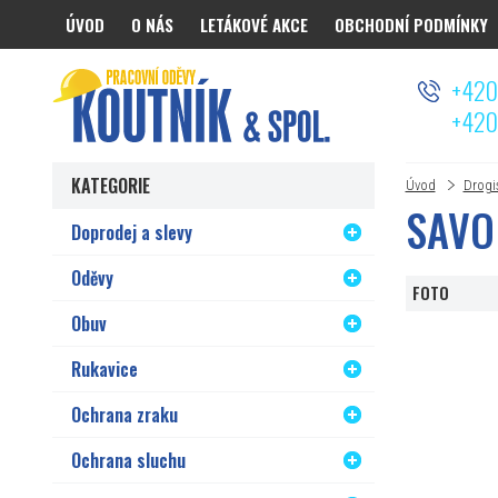
ÚVOD
O NÁS
LETÁKOVÉ AKCE
OBCHODNÍ PODMÍNKY
Koutnik.com
+420
+420
KATEGORIE
Úvod
Drogi
SAVO
Doprodej a slevy
Oděvy
FOTO
Obuv
Rukavice
Ochrana zraku
Ochrana sluchu