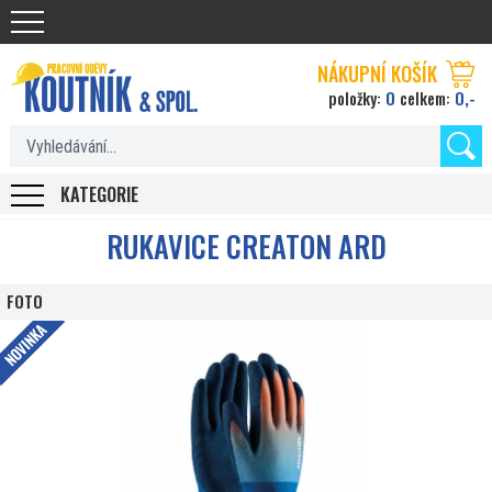
Koutnik.com
NÁKUPNÍ KOŠÍK
0
0,-
položky:
celkem:
KATEGORIE
RUKAVICE CREATON ARD
FOTO
NOVINKA