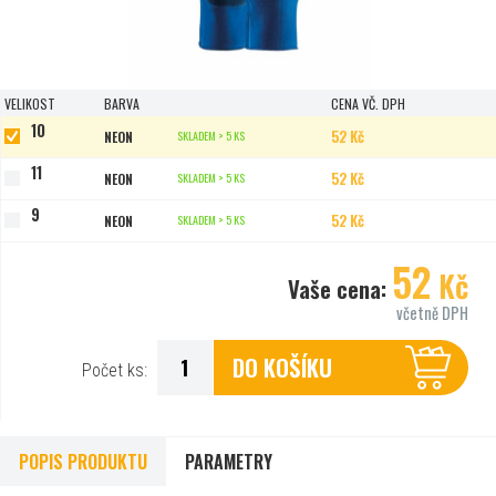
VELIKOST
BARVA
CENA VČ. DPH
10
52 Kč
NEON
SKLADEM > 5 KS
11
52 Kč
NEON
SKLADEM > 5 KS
9
52 Kč
NEON
SKLADEM > 5 KS
52
Kč
Vaše cena:
včetně DPH
DO KOŠÍKU
Počet ks:
POPIS PRODUKTU
PARAMETRY