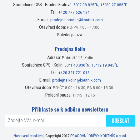
Souřadnice GPS - Hradec Králové:
50°2’08.825”N, 15°80’27.056”E
Tel.:
+420 777 626 194
E-mail:
prodejna.hradec@koutnik.com
Otevírací doba:
PO-PÁ 7:00 - 17:00
Polední pauza:
Prodejna Kolín
Adresa:
Pobřeží 113, Kolín
Souřadnice GPS - Kolín:
50°1’40.830”N, 15°12’19.045”E
Tel.:
+420 321 721 013
E-mail:
prodejna.kolin@koutnik.com
Otevírací doba:
PO-ČT 8:00 - 16:30, PÁ 8:00 - 15:30
Polední pauza:
11:45 - 12:15
Přihlaste se k odběru newsletteru
ODESLAT
Nastavení cookies
| Copyright 2017
PRACOVNÍ ODĚVY KOUTNÍK a spol.