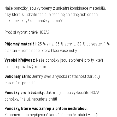
Naše ponožky jsou vyrobeny z unikátní kombinace materiálů,
díky které si udržíte teplo i v těch nejchladnějších dnech –
dokonce i když se ponožky namočí.
Proč si vybrat právě HOZA?
Příjemný materiál:
25 % vlna, 35 % acrylic, 39 % polyester, 1 %
elastan – kombinace, která hladí vaše nohy.
Vysoká hřejivost:
Naše ponožky jsou stvořené pro ty, kteří
hledají opravdový komfort.
Dokonalý střih:
Jemný svěr a vysoká roztažnost zaručují
maximální pohodlí.
Ponožky pro labužníky:
Jakmile jednou vyzkoušíte HOZA
ponožky, jiné už nebudete chtít!
Ponožky, které vás zahřejí a přitom neškrábou.
Zapomeňte na nepříjemné kousání nebo škrábání – naše