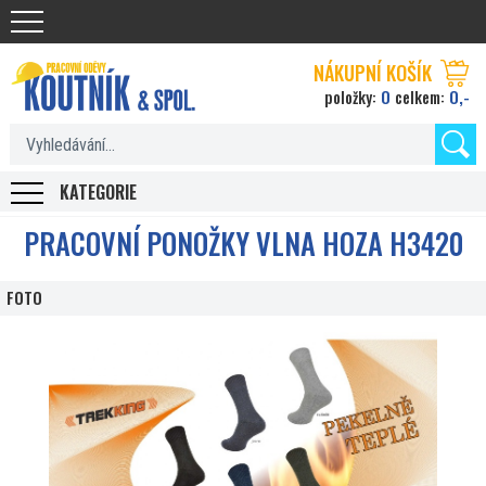
Koutnik.com
NÁKUPNÍ KOŠÍK
0
0,-
položky:
celkem:
KATEGORIE
PRACOVNÍ PONOŽKY VLNA HOZA H3420
FOTO