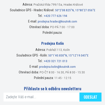
Adresa:
Pražská třída 799/15a, Hradec Králové
Souřadnice GPS - Hradec Králové:
50°2’08.825”N, 15°80’27.056”E
Tel.:
+420 777 626 194
E-mail:
prodejna.hradec@koutnik.com
Otevírací doba:
PO-PÁ 7:00 - 17:00
Polední pauza:
Prodejna Kolín
Adresa:
Pobřeží 113, Kolín
Souřadnice GPS - Kolín:
50°1’40.830”N, 15°12’19.045”E
Tel.:
+420 321 721 013
E-mail:
prodejna.kolin@koutnik.com
Otevírací doba:
PO-ČT 8:00 - 16:30, PÁ 8:00 - 15:30
Polední pauza:
11:45 - 12:15
Přihlaste se k odběru newsletteru
ODESLAT