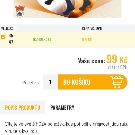
VELIKOST
CENA VČ. DPH
35-
99 Kč
SKLADEM > 5 KS
47
99
Kč
Vaše cena:
včetně DPH
DO KOŠÍKU
Počet ks:
POPIS PRODUKTU
PARAMETRY
Vítejte ve světě HOZA ponožek, kde pohodlí a hřejivost jdou ruku
v ruce s kvalitou.