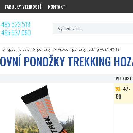
TABULKY VELIKOSTÍ
KONTAKT
 495 523 518
 495 537 090
spodní prádlo
ponožky
Pracovní ponožky trekking HOZA H3413
OVNÍ PONOŽKY TREKKING HOZ
VELIKOST
47-
50