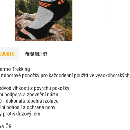
ODUKTU
PARAMETRY
ermo Trekking
utdoorové ponožky pro každodenní použití ve vysokohorskýc
 odvod vlhkosti z povrchu pokožky
ní podpora a zpevnění nártu
- dokonalá tepelná izolace
ní pohodlí a ochrana nohy
ý protiskluzový lem
 v ČR