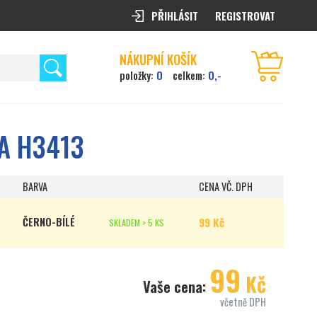
PŘIHLÁSIT
REGISTROVAT
NÁKUPNÍ KOŠÍK
0
0,-
položky:
celkem:
A H3413
BARVA
CENA VČ. DPH
99 Kč
ČERNO-BÍLÉ
SKLADEM > 5 KS
99
Kč
Vaše cena:
včetně DPH