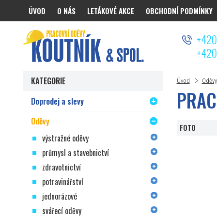
ÚVOD
O NÁS
LETÁKOVÉ AKCE
OBCHODNÍ PODMÍNKY
Koutnik.com
+420
+420
KATEGORIE
Úvod
Oděvy
PRAC
Doprodej a slevy
Oděvy
FOTO
výstražné oděvy
průmysl a stavebnictví
zdravotnictví
potravinářství
jednorázové
svářecí oděvy