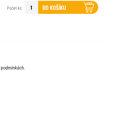
DO KOŠÍKU
Počet ks:
h podmínkách.