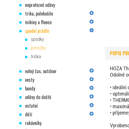
neprořezné oděvy
trika, polokošile
mikiny a fleece
spodní prádlo
spodky
ponožky
POPIS PR
trička
HOZA Th
volný čas, outdoor
Odolné o
vesty
•
ideální
bundy
•
optimál
oděvy do deště
•
THERMO 
ostatní
•
maximál
•
příjemn
děti
rukávníky
Vyrobeno