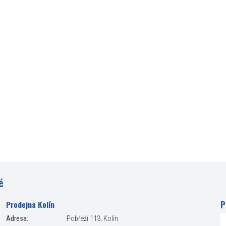
é
P
Prodejna Kolín
Adresa:
Pobřeží 113, Kolín