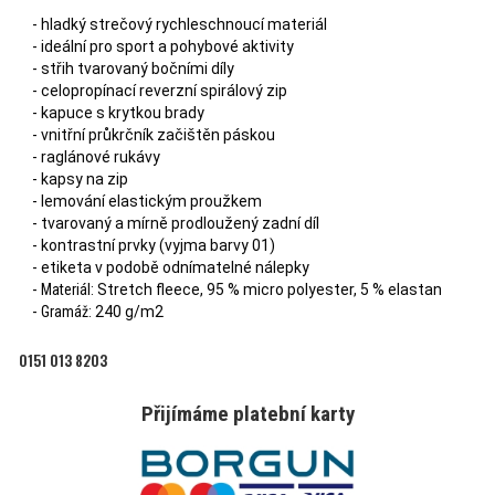
- hladký strečový rychleschnoucí materiál
- ideální pro sport a pohybové aktivity
- střih tvarovaný bočními díly
- celopropínací reverzní spirálový zip
- kapuce s krytkou brady
- vnitřní průkrčník začištěn páskou
- raglánové rukávy
- kapsy na zip
- lemování elastickým proužkem
- tvarovaný a mírně prodloužený zadní díl
- kontrastní prvky (vyjma barvy 01)
- etiketa v podobě odnímatelné nálepky
-
Materiál:
Stretch fleece, 95 % micro polyester, 5 % elastan
-
Gramáž:
240 g/m2
0151 013 8203
Přijímáme platební karty