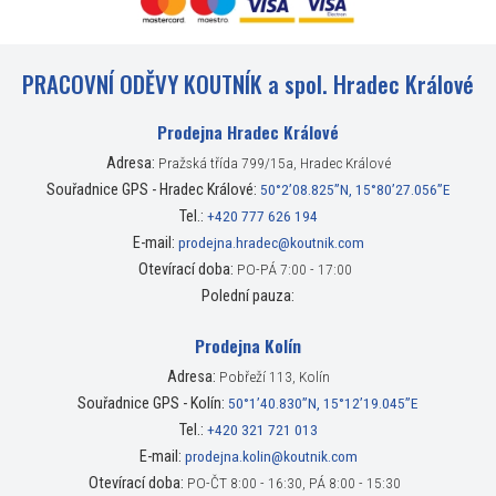
PRACOVNÍ ODĚVY KOUTNÍK a spol. Hradec Králové
Prodejna Hradec Králové
Adresa:
Pražská třída 799/15a, Hradec Králové
Souřadnice GPS - Hradec Králové:
50°2’08.825”N, 15°80’27.056”E
Tel.:
+420 777 626 194
E-mail:
prodejna.hradec@koutnik.com
Otevírací doba:
PO-PÁ 7:00 - 17:00
Polední pauza:
Prodejna Kolín
Adresa:
Pobřeží 113, Kolín
Souřadnice GPS - Kolín:
50°1’40.830”N, 15°12’19.045”E
Tel.:
+420 321 721 013
E-mail:
prodejna.kolin@koutnik.com
Otevírací doba:
PO-ČT 8:00 - 16:30, PÁ 8:00 - 15:30