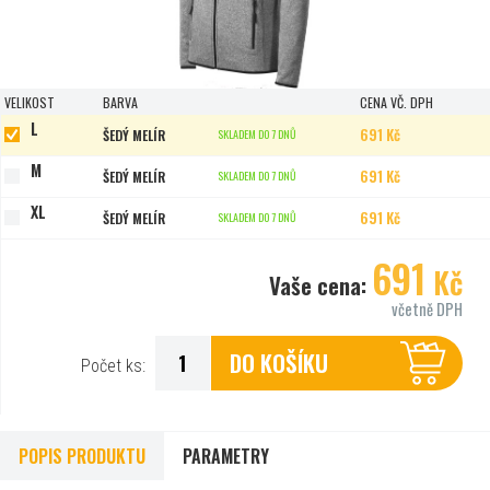
VELIKOST
BARVA
CENA VČ. DPH
L
691 Kč
ŠEDÝ MELÍR
SKLADEM DO 7 DNŮ
M
691 Kč
ŠEDÝ MELÍR
SKLADEM DO 7 DNŮ
XL
691 Kč
ŠEDÝ MELÍR
SKLADEM DO 7 DNŮ
691
Kč
Vaše cena:
včetně DPH
DO KOŠÍKU
Počet ks:
POPIS PRODUKTU
PARAMETRY