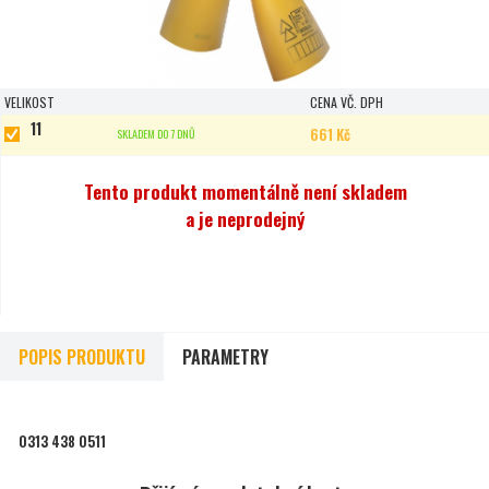
VELIKOST
CENA VČ. DPH
11
661 Kč
SKLADEM DO 7 DNŮ
Tento produkt momentálně není skladem
a je neprodejný
POPIS PRODUKTU
PARAMETRY
0313 438 0511