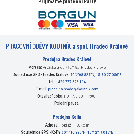
Přijímáme platební karty
PRACOVNÍ ODĚVY KOUTNÍK a spol. Hradec Králové
Prodejna Hradec Králové
Adresa:
Pražská třída 799/15a, Hradec Králové
Souřadnice GPS - Hradec Králové:
50°2’08.825”N, 15°80’27.056”E
Tel.:
+420 777 626 194
E-mail:
prodejna.hradec@koutnik.com
Otevírací doba:
PO-PÁ 7:00 - 17:00
Polední pauza:
Prodejna Kolín
Adresa:
Pobřeží 113, Kolín
Souřadnice GPS - Kolín:
50°1’40.830”N, 15°12’19.045”E