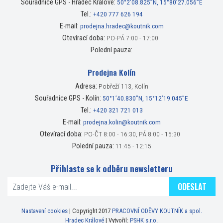
Souřadnice GPS - Hradec Králové:
50°2’08.825”N, 15°80’27.056”E
Tel.:
+420 777 626 194
E-mail:
prodejna.hradec@koutnik.com
Otevírací doba:
PO-PÁ 7:00 - 17:00
Polední pauza:
Prodejna Kolín
Adresa:
Pobřeží 113, Kolín
Souřadnice GPS - Kolín:
50°1’40.830”N, 15°12’19.045”E
Tel.:
+420 321 721 013
E-mail:
prodejna.kolin@koutnik.com
Otevírací doba:
PO-ČT 8:00 - 16:30, PÁ 8:00 - 15:30
Polední pauza:
11:45 - 12:15
Přihlaste se k odběru newsletteru
ODESLAT
Nastavení cookies
| Copyright 2017
PRACOVNÍ ODĚVY KOUTNÍK a spol.
Hradec Králové
| Vytvořil:
PSHK s.r.o.