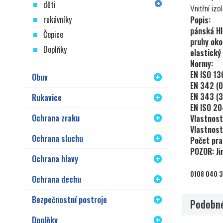
děti
Vnitřní izo
rukávníky
Popis:
pánská HI
Čepice
pruhy oko
Doplňky
elastický
Normy:
EN ISO 1
Obuv
EN 342
(
EN 343
(3
Rukavice
EN ISO 2
Ochrana zraku
Vlastnost
Vlastnost
Ochrana sluchu
Počet pra
POZOR: Ji
Ochrana hlavy
0108 040 
Ochrana dechu
Bezpečnostní postroje
Podobné
Doplňky