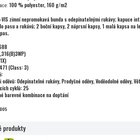
100 % polyester, 160 g/m2
lace:
-VIS zimní nepromokavá bunda s odepínatelnými rukávy; kapuce inte
lo pasu a rukávů; 2 boční kapsy, 2 náprsní kapsy, 1 malá kapsa na 
 pas.
3688
0,316(B)3WP)
1X)
0471
(Class: 3)
i:
i oděvů: Odepínatelné rukávy, Prodyšné oděvy, Voděodolné oděvy, Vě
cích cyklů: 25
né barevné kombinace na doptání
3005
 produkty