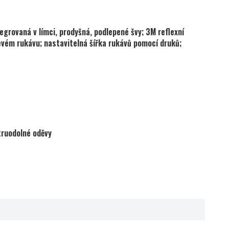
grovaná v límci, prodyšná, podlepené švy; 3M reflexní
levém rukávu; nastavitelná šířka rukávů pomocí druků;
truodolné oděvy