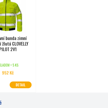
vní bunda zimní
í žlutá CLOVELLY
PILOT 2V1
KLADEM > 5 KS
952
Kč
DETAIL
é