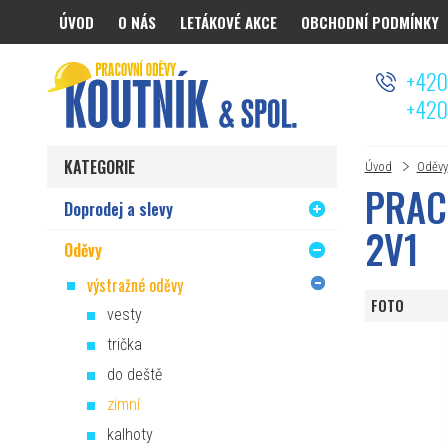
ÚVOD
O NÁS
LETÁKOVÉ AKCE
OBCHODNÍ PODMÍNKY
Koutnik.com
+420
+420
KATEGORIE
Úvod
Oděvy
PRAC
Doprodej a slevy
2V1
Oděvy
výstražné oděvy
FOTO
vesty
trička
do deště
zimní
kalhoty