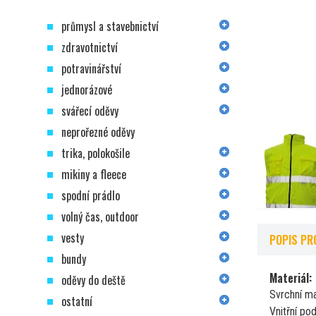
průmysl a stavebnictví
zdravotnictví
potravinářství
jednorázové
svářecí oděvy
neprořezné oděvy
trika, polokošile
mikiny a fleece
spodní prádlo
volný čas, outdoor
vesty
POPIS PR
bundy
Materiál:
oděvy do deště
Svrchní ma
ostatní
Vnitřní pod