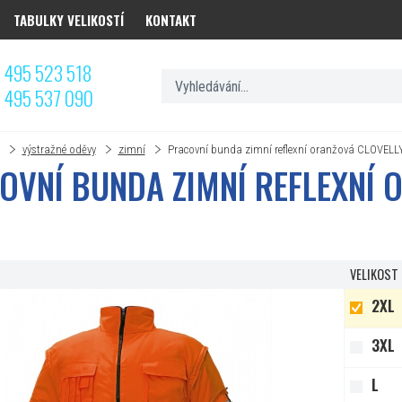
TABULKY VELIKOSTÍ
KONTAKT
 495 523 518
 495 537 090
výstražné oděvy
zimní
Pracovní bunda zimní reflexní oranžová CLOVELL
OVNÍ BUNDA ZIMNÍ REFLEXNÍ 
VELIKOST
2XL
3XL
L