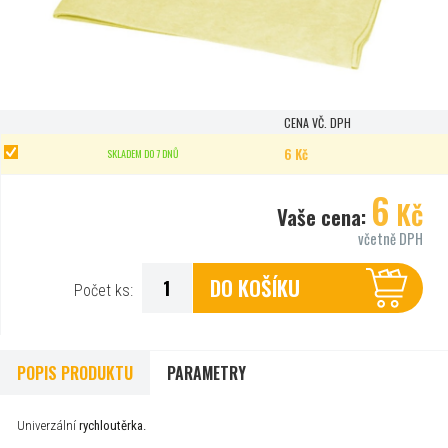
CENA VČ. DPH
6 Kč
SKLADEM DO 7 DNŮ
6
Kč
Vaše cena:
včetně DPH
DO KOŠÍKU
Počet ks:
POPIS PRODUKTU
PARAMETRY
Univerzální
rychloutěrka.