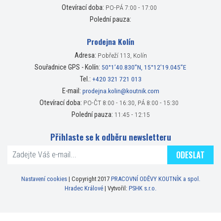
Otevírací doba:
PO-PÁ 7:00 - 17:00
Polední pauza:
Prodejna Kolín
Adresa:
Pobřeží 113, Kolín
Souřadnice GPS - Kolín:
50°1’40.830”N, 15°12’19.045”E
Tel.:
+420 321 721 013
E-mail:
prodejna.kolin@koutnik.com
Otevírací doba:
PO-ČT 8:00 - 16:30, PÁ 8:00 - 15:30
Polední pauza:
11:45 - 12:15
Přihlaste se k odběru newsletteru
ODESLAT
Nastavení cookies
| Copyright 2017
PRACOVNÍ ODĚVY KOUTNÍK a spol.
Hradec Králové
| Vytvořil:
PSHK s.r.o.