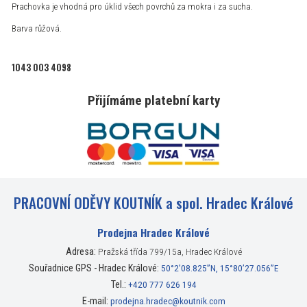
Prachovka je vhodná pro úklid všech povrchů za mokra i za sucha.
Barva růžová.
1043 003 4098
Přijímáme platební karty
PRACOVNÍ ODĚVY KOUTNÍK a spol. Hradec Králové
Prodejna Hradec Králové
Adresa:
Pražská třída 799/15a, Hradec Králové
Souřadnice GPS - Hradec Králové:
50°2’08.825”N, 15°80’27.056”E
Tel.:
+420 777 626 194
E-mail:
prodejna.hradec@koutnik.com