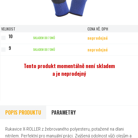
VELIKOST
CENA VČ. DPH
10
neprodejné
SKLADEM DO 7 DNŮ
9
neprodejné
SKLADEM DO 7 DNŮ
Tento produkt momentálně není skladem
a je neprodejný
POPIS PRODUKTU
PARAMETRY
Rukavice X-ROLLER z žebrovaného polyesteru, potažené na dlani
nitrilem. Perfektní pro manuální práci. Zvýšená odolnost vůči olejům a