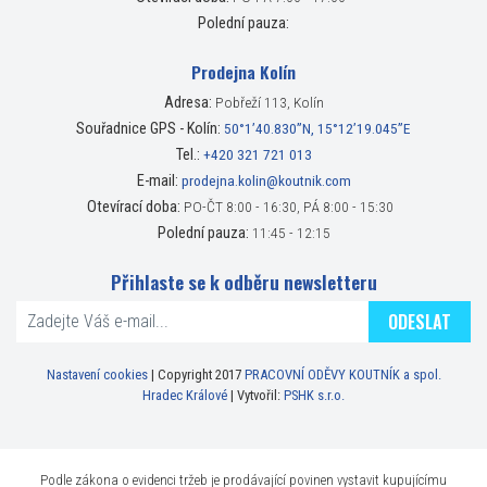
Polední pauza:
Prodejna Kolín
Adresa:
Pobřeží 113, Kolín
Souřadnice GPS - Kolín:
50°1’40.830”N, 15°12’19.045”E
Tel.:
+420 321 721 013
E-mail:
prodejna.kolin@koutnik.com
Otevírací doba:
PO-ČT 8:00 - 16:30, PÁ 8:00 - 15:30
Polední pauza:
11:45 - 12:15
Přihlaste se k odběru newsletteru
ODESLAT
Nastavení cookies
| Copyright 2017
PRACOVNÍ ODĚVY KOUTNÍK a spol.
Hradec Králové
| Vytvořil:
PSHK s.r.o.
Podle zákona o evidenci tržeb je prodávající povinen vystavit kupujícímu