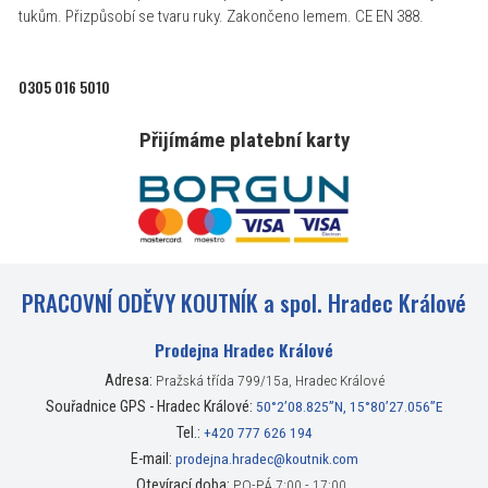
tukům. Přizpůsobí se tvaru ruky. Zakončeno lemem. CE EN 388.
0305 016 5010
Přijímáme platební karty
PRACOVNÍ ODĚVY KOUTNÍK a spol. Hradec Králové
Prodejna Hradec Králové
Adresa:
Pražská třída 799/15a, Hradec Králové
Souřadnice GPS - Hradec Králové:
50°2’08.825”N, 15°80’27.056”E
Tel.:
+420 777 626 194
E-mail:
prodejna.hradec@koutnik.com
Otevírací doba:
PO-PÁ 7:00 - 17:00