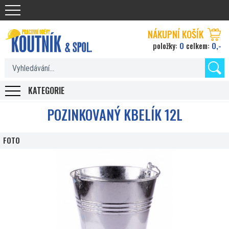
Koutnik.com
NÁKUPNÍ KOŠÍK
0
0,-
položky:
celkem:
KATEGORIE
POZINKOVANÝ KBELÍK 12L
FOTO