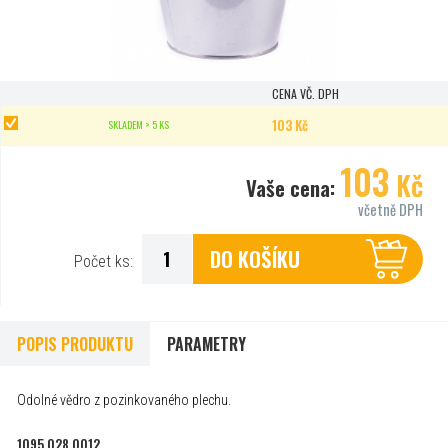
CENA VČ. DPH
103 Kč
SKLADEM > 5 KS
103
Kč
Vaše cena:
včetně DPH
DO KOŠÍKU
Počet ks:
POPIS PRODUKTU
PARAMETRY
Odolné vědro z pozinkovaného plechu.
1095 028 0012