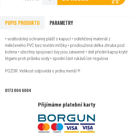
POPIS PRODUKTU
PARAMETRY
• voděodolný ochranný plášť s kapucí • odlehčený materiál z
měkčeného PVC bez textilní mřížky • prodloužená délka zhruba pod
kolena • všechny spojovací švy jsou zatavené • dvě přední kapsy kryté
légami proti průniku vody • spodní část rukávů lze regulova
POZOR: Velikost odpovídá o jednu menší !!!
0173 004 6004
Přijímáme platební karty