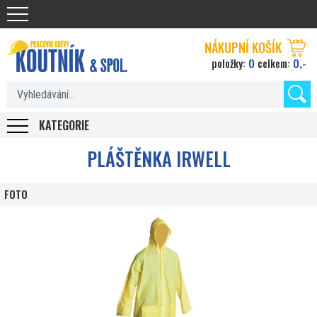
Koutnik.com
NÁKUPNÍ KOŠÍK
0
0,-
položky:
celkem:
KATEGORIE
PLÁŠTĚNKA IRWELL
FOTO