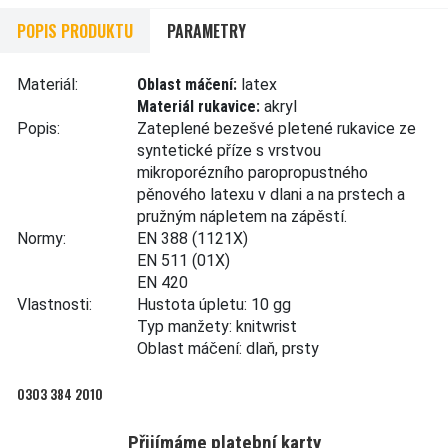
POPIS PRODUKTU
PARAMETRY
Materiál:
Oblast máčení:
latex
Materiál rukavice:
akryl
Popis:
Zateplené bezešvé pletené rukavice ze
syntetické příze s vrstvou
mikroporézního paropropustného
pěnového latexu v dlani a na prstech a
pružným nápletem na zápěstí.
Normy:
EN 388
(1121X)
EN 511
(01X)
EN 420
Vlastnosti:
Hustota úpletu: 10 gg
Typ manžety: knitwrist
Oblast máčení: dlaň, prsty
0303 384 2010
Přijímáme platební karty