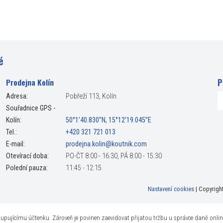
é
P
Prodejna Kolín
Adresa:
Pobřeží 113, Kolín
Souřadnice GPS -
Kolín:
50°1’40.830”N, 15°12’19.045”E
Tel.:
+420 321 721 013
E-mail:
prodejna.kolin@koutnik.com
Otevírací doba:
PO-ČT 8:00 - 16:30, PÁ 8:00 - 15:30
Polední pauza:
11:45 - 12:15
Nastavení cookies
| Copyrigh
t kupujícímu účtenku. Zároveň je povinen zaevidovat přijatou tržbu u správce daně onli