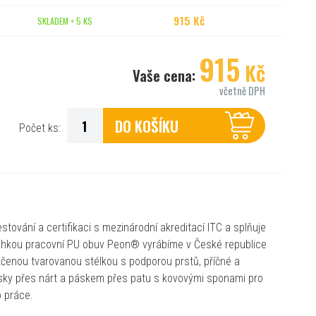
915 Kč
SKLADEM < 5 KS
915
Kč
Vaše cena:
včetně DPH
DO KOŠÍKU
Počet ks:
stování a certifikaci s mezinárodní akreditací ITC a splňuje
ehkou pracovní PU obuv Peon® vyrábíme v České republice
čenou tvarovanou stélkou s podporou prstů, příčné a
sky přes nárt a páskem přes patu s kovovými sponami pro
o práce.