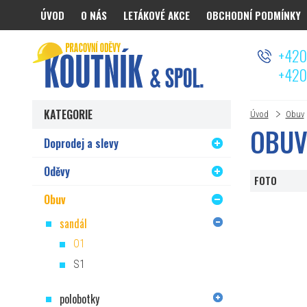
ÚVOD
O NÁS
LETÁKOVÉ AKCE
OBCHODNÍ PODMÍNKY
Koutnik.com
+420
+420
KATEGORIE
Úvod
Obuv
OBUV
Doprodej a slevy
Oděvy
FOTO
Obuv
sandál
O1
S1
polobotky