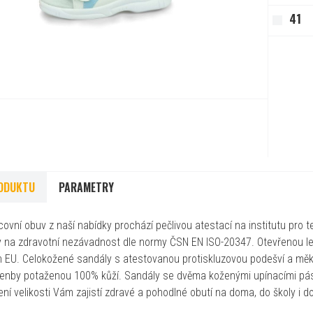
41
ODUKTU
PARAMETRY
ovní obuv z naší nabídky prochází pečlivou atestací na institutu pro te
 na zdravotní nezávadnost dle normy ČSN EN ISO-20347. Otevřenou l
h EU. Celokožené sandály s atestovanou protiskluzovou podešví a měk
lenby potaženou 100% kůží. Sandály se dvěma koženými upínacími pá
ní velikosti Vám zajistí zdravé a pohodlné obutí na doma, do školy i d