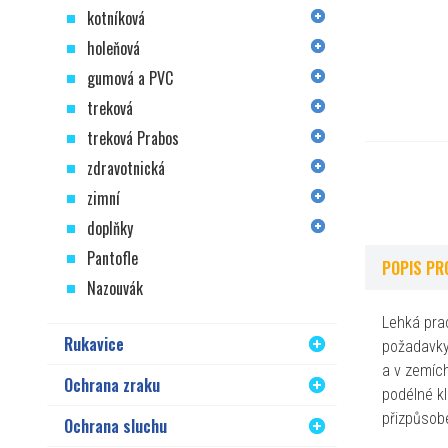
kotníková
holeňová
gumová a PVC
treková
treková Prabos
zdravotnická
zimní
doplňky
Pantofle
POPIS PR
Nazouvák
Lehká prac
Rukavice
požadavky
a v zemíc
Ochrana zraku
podélné k
přizpůsobe
Ochrana sluchu