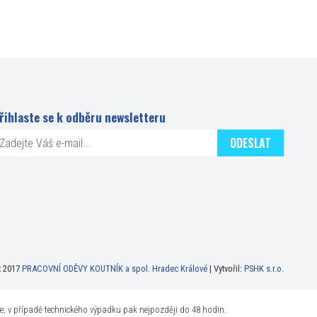
řihlaste se k odběru newsletteru
ODESLAT
t 2017
PRACOVNÍ ODĚVY KOUTNÍK a spol. Hradec Králové
| Vytvořil:
PSHK s.r.o.
ne; v případě technického výpadku pak nejpozději do 48 hodin.