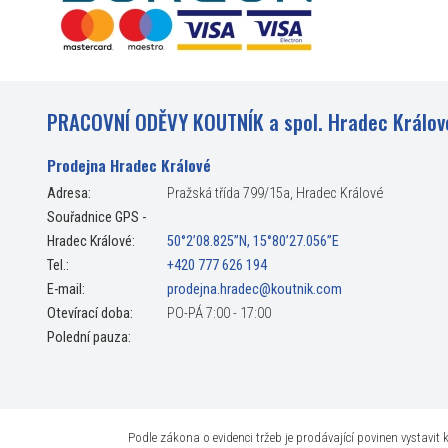
PRACOVNÍ ODĚVY KOUTNÍK a spol. Hradec Králov
Prodejna Hradec Králové
Adresa:
Pražská třída 799/15a, Hradec Králové
Souřadnice GPS -
Hradec Králové:
50°2’08.825”N, 15°80’27.056”E
Tel.:
+420 777 626 194
E-mail:
prodejna.hradec@koutnik.com
Otevírací doba:
PO-PÁ 7:00 - 17:00
Polední pauza:
Podle zákona o evidenci tržeb je prodávající povinen vystavi