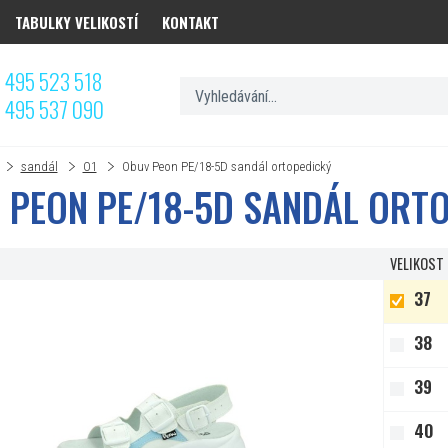
TABULKY VELIKOSTÍ
KONTAKT
 495 523 518
 495 537 090
sandál
O1
Obuv Peon PE/18-5D sandál ortopedický
 PEON PE/18-5D SANDÁL ORT
VELIKOST
37
38
39
40