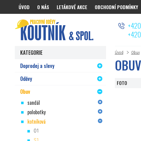
ÚVOD
O NÁS
LETÁKOVÉ AKCE
OBCHODNÍ PODMÍNKY
Koutnik.com
+420
+420
KATEGORIE
Úvod
Obuv
OBUV
Doprodej a slevy
Oděvy
FOTO
Obuv
sandál
polobotky
kotníková
O1
S1