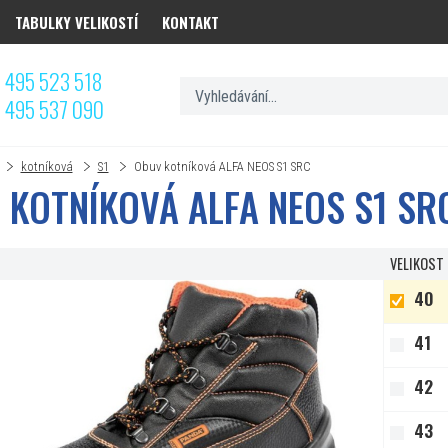
TABULKY VELIKOSTÍ
KONTAKT
 495 523 518
 495 537 090
kotníková
S1
Obuv kotníková ALFA NEOS S1 SRC
 KOTNÍKOVÁ ALFA NEOS S1 SR
VELIKOST
40
41
42
43