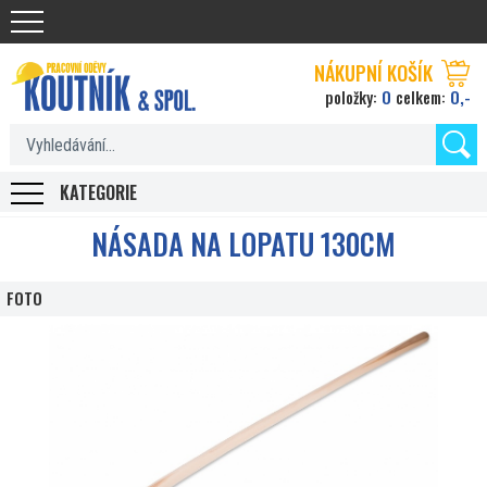
Koutnik.com
NÁKUPNÍ KOŠÍK
0
0,-
položky:
celkem:
KATEGORIE
NÁSADA NA LOPATU 130CM
FOTO