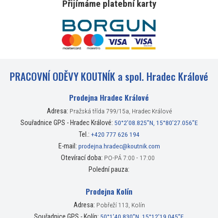
Přijímáme platební karty
PRACOVNÍ ODĚVY KOUTNÍK a spol. Hradec Králové
Prodejna Hradec Králové
Adresa:
Pražská třída 799/15a, Hradec Králové
Souřadnice GPS - Hradec Králové:
50°2’08.825”N, 15°80’27.056”E
Tel.:
+420 777 626 194
E-mail:
prodejna.hradec@koutnik.com
Otevírací doba:
PO-PÁ 7:00 - 17:00
Polední pauza:
Prodejna Kolín
Adresa:
Pobřeží 113, Kolín
Souřadnice GPS - Kolín:
50°1’40.830”N, 15°12’19.045”E