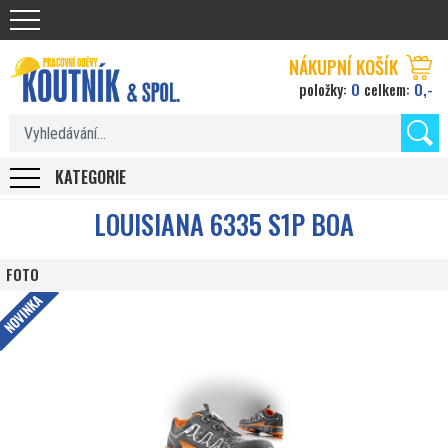
Koutnik.com
NÁKUPNÍ KOŠÍK
0
0,-
položky:
celkem:
KATEGORIE
LOUISIANA 6335 S1P BOA
FOTO
NOVINKA