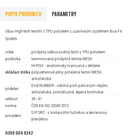
POPIS PRODUKTU
PARAMETRY
Obuv High-tech textilní s TPU potiskem s uzavíracím systémem Boa Fit
Systém.
vršek
prodyšný oděruvzodrný textil s TPU potiskem
podšívka
laminnovaná prodyšná textilie MESH
HI-POLY - anatomicky tvarovaná s lehčené
vkládací
stélka
polyuretanové pěny potažená textilií MESH,
antistatická
EVA/RUBBER - odolná proti palivovým olejům,
podešev
antistatická, protiskluzná, lepená kontrukce
velikost
39 - 47
norma
ČSN EN ISO 20345:2012
S1P SRC - s kompozitní tužinkou a kevlarovou
provedení
planžetou
0209 004 9242