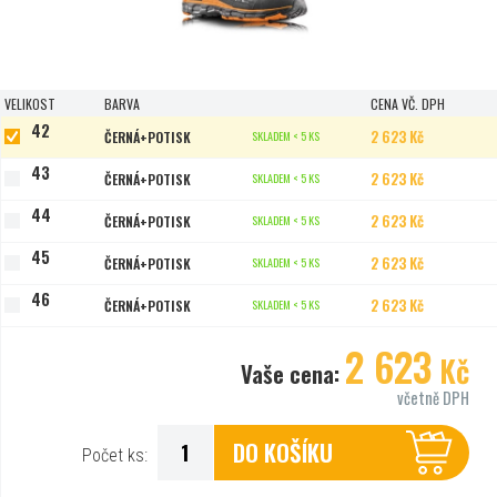
VELIKOST
BARVA
CENA VČ. DPH
42
2 623 Kč
ČERNÁ+POTISK
SKLADEM < 5 KS
43
2 623 Kč
ČERNÁ+POTISK
SKLADEM < 5 KS
44
2 623 Kč
ČERNÁ+POTISK
SKLADEM < 5 KS
45
2 623 Kč
ČERNÁ+POTISK
SKLADEM < 5 KS
46
2 623 Kč
ČERNÁ+POTISK
SKLADEM < 5 KS
2 623
Kč
Vaše cena:
včetně DPH
DO KOŠÍKU
Počet ks: