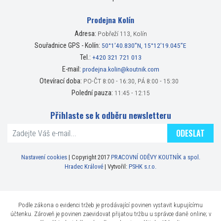
Prodejna Kolín
Adresa:
Pobřeží 113, Kolín
Souřadnice GPS - Kolín:
50°1’40.830”N, 15°12’19.045”E
Tel.:
+420 321 721 013
E-mail:
prodejna.kolin@koutnik.com
Otevírací doba:
PO-ČT 8:00 - 16:30, PÁ 8:00 - 15:30
Polední pauza:
11:45 - 12:15
Přihlaste se k odběru newsletteru
ODESLAT
Nastavení cookies
| Copyright 2017
PRACOVNÍ ODĚVY KOUTNÍK a spol.
Hradec Králové
| Vytvořil:
PSHK s.r.o.
Podle zákona o evidenci tržeb je prodávající povinen vystavit kupujícímu
účtenku. Zároveň je povinen zaevidovat přijatou tržbu u správce daně online; v