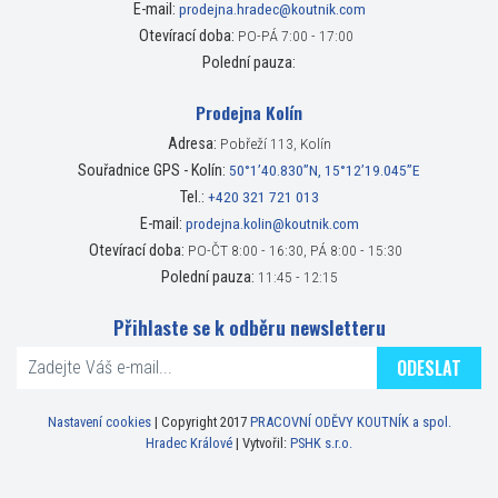
E-mail:
prodejna.hradec@koutnik.com
Otevírací doba:
PO-PÁ 7:00 - 17:00
Polední pauza:
Prodejna Kolín
Adresa:
Pobřeží 113, Kolín
Souřadnice GPS - Kolín:
50°1’40.830”N, 15°12’19.045”E
Tel.:
+420 321 721 013
E-mail:
prodejna.kolin@koutnik.com
Otevírací doba:
PO-ČT 8:00 - 16:30, PÁ 8:00 - 15:30
Polední pauza:
11:45 - 12:15
Přihlaste se k odběru newsletteru
ODESLAT
Nastavení cookies
| Copyright 2017
PRACOVNÍ ODĚVY KOUTNÍK a spol.
Hradec Králové
| Vytvořil:
PSHK s.r.o.