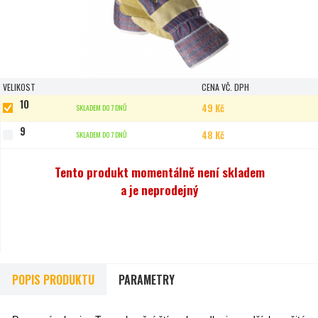
VELIKOST
CENA VČ. DPH
10
49 Kč
SKLADEM DO 7 DNŮ
9
48 Kč
SKLADEM DO 7 DNŮ
Tento produkt momentálně není skladem
a je neprodejný
POPIS PRODUKTU
PARAMETRY