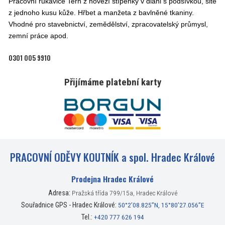
Pracovní rukavice Tern z hovězí štípenky v dlani s podšívkou, šité
z jednoho kusu kůže. Hřbet a manžeta z bavlněné tkaniny.
Vhodné pro stavebnictví, zemědělství, zpracovatelský průmysl,
zemní práce apod.
0301 005 9910
Přijímáme platební karty
PRACOVNÍ ODĚVY KOUTNÍK a spol. Hradec Králové
Prodejna Hradec Králové
Adresa:
Pražská třída 799/15a, Hradec Králové
Souřadnice GPS - Hradec Králové:
50°2’08.825”N, 15°80’27.056”E
Tel.:
+420 777 626 194