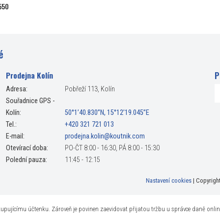
550
é
P
Prodejna Kolín
Adresa:
Pobřeží 113, Kolín
Souřadnice GPS -
Kolín:
50°1’40.830”N, 15°12’19.045”E
Tel.:
+420 321 721 013
E-mail:
prodejna.kolin@koutnik.com
Otevírací doba:
PO-ČT 8:00 - 16:30, PÁ 8:00 - 15:30
Polední pauza:
11:45 - 12:15
Nastavení cookies
| Copyrigh
t kupujícímu účtenku. Zároveň je povinen zaevidovat přijatou tržbu u správce daně onli