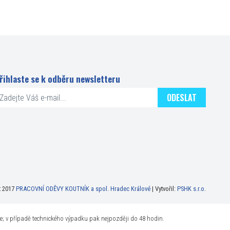
řihlaste se k odběru newsletteru
ODESLAT
t 2017
PRACOVNÍ ODĚVY KOUTNÍK a spol. Hradec Králové
| Vytvořil:
PSHK s.r.o.
ne; v případě technického výpadku pak nejpozději do 48 hodin.