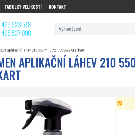
TABULKY VELIKOSTÍ
KONTAKT
 495 523 518
 495 537 090
EN aplikační láhev 210 550 ml VC210L05599 8ks/kart
MEN APLIKAČNÍ LÁHEV 210 55
KART