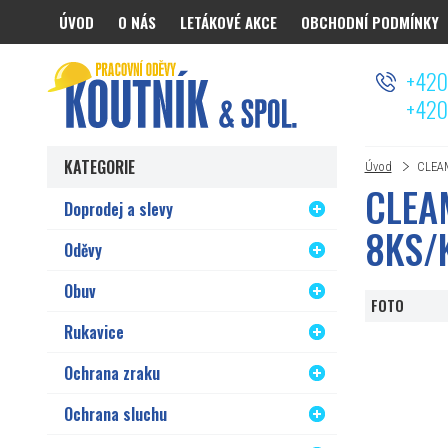
ÚVOD
O NÁS
LETÁKOVÉ AKCE
OBCHODNÍ PODMÍNKY
Koutnik.com
+420
+420
KATEGORIE
Úvod
CLEAM
CLEA
Doprodej a slevy
8KS/
Oděvy
Obuv
FOTO
Rukavice
Ochrana zraku
Ochrana sluchu