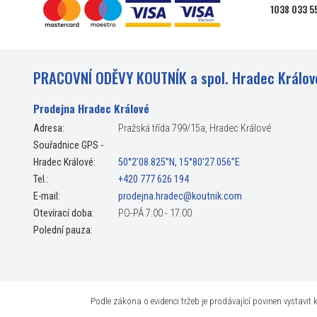
1038 033 5
PRACOVNÍ ODĚVY KOUTNÍK a spol. Hradec Králov
Prodejna Hradec Králové
Adresa:
Pražská třída 799/15a, Hradec Králové
Souřadnice GPS -
Hradec Králové:
50°2’08.825”N, 15°80’27.056”E
Tel.:
+420 777 626 194
E-mail:
prodejna.hradec@koutnik.com
Otevírací doba:
PO-PÁ 7:00 - 17:00
Polední pauza:
Podle zákona o evidenci tržeb je prodávající povinen vystavi