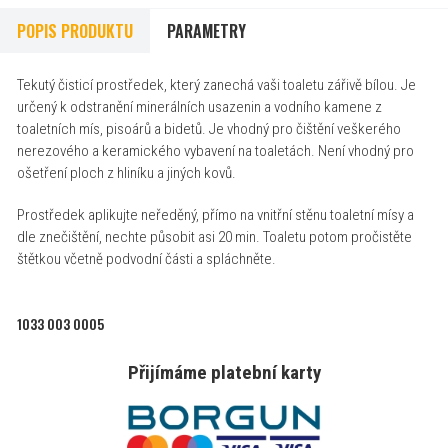
POPIS PRODUKTU
PARAMETRY
Tekutý čisticí prostředek, který zanechá vaši toaletu zářivě bílou. Je
určený k odstranění minerálních usazenin a vodního kamene z
toaletních mís, pisoárů a bidetů. Je vhodný pro čištění veškerého
nerezového a keramického vybavení na toaletách. Není vhodný pro
ošetření ploch z hliníku a jiných kovů.
Prostředek aplikujte neředěný, přímo na vnitřní stěnu toaletní mísy a
dle znečištění, nechte působit asi 20 min. Toaletu potom pročistěte
štětkou včetně podvodní části a spláchněte.
1033 003 0005
Přijímáme platební karty