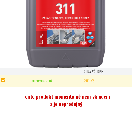
CENA VČ. DPH
281 Kč
SKLADEM DO 7 DNŮ
Tento produkt momentálně není skladem
a je neprodejný