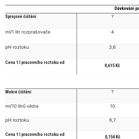
Dávkování po
?
Sprejové čištění
ml/1 litr rozprašovače
4
pH roztoku
3,6
Cena 1 l pracovního roztoku od
0,615 Kč
?
Mokré čištění
ml/10 litrů vědra
10
pH roztoku
6,7
Cena 1 l pracovního roztoku od
0,154 Kč