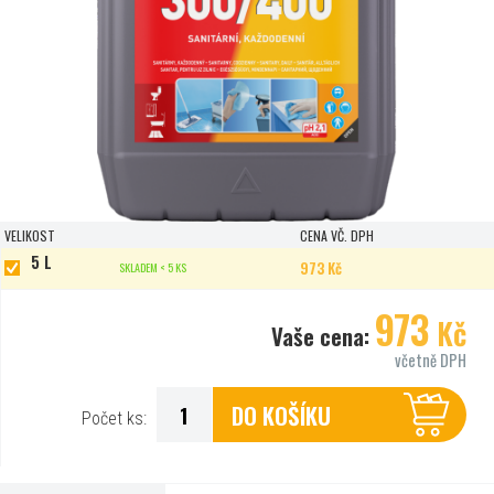
VELIKOST
CENA VČ. DPH
5 L
973 Kč
SKLADEM < 5 KS
973
Kč
Vaše cena:
včetně DPH
DO KOŠÍKU
Počet ks: