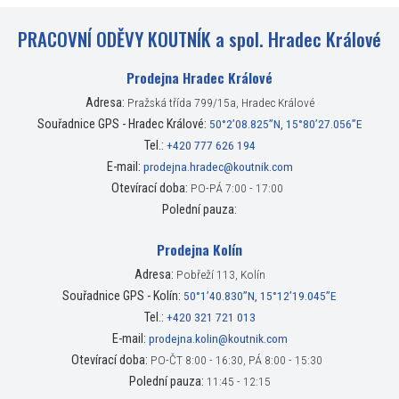
PRACOVNÍ ODĚVY KOUTNÍK a spol. Hradec Králové
Prodejna Hradec Králové
Adresa:
Pražská třída 799/15a, Hradec Králové
Souřadnice GPS - Hradec Králové:
50°2’08.825”N, 15°80’27.056”E
Tel.:
+420 777 626 194
E-mail:
prodejna.hradec@koutnik.com
Otevírací doba:
PO-PÁ 7:00 - 17:00
Polední pauza:
Prodejna Kolín
Adresa:
Pobřeží 113, Kolín
Souřadnice GPS - Kolín:
50°1’40.830”N, 15°12’19.045”E
Tel.:
+420 321 721 013
E-mail:
prodejna.kolin@koutnik.com
Otevírací doba:
PO-ČT 8:00 - 16:30, PÁ 8:00 - 15:30
Polední pauza:
11:45 - 12:15