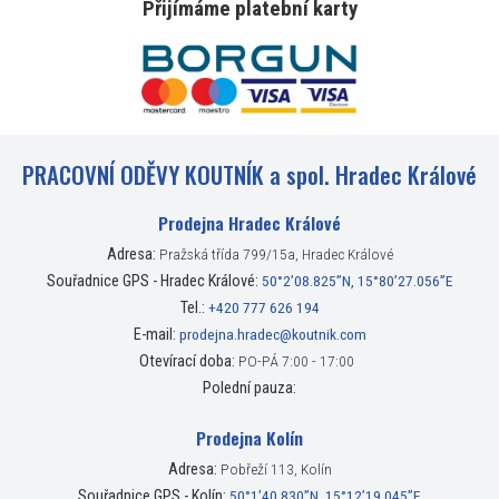
Přijímáme platební karty
PRACOVNÍ ODĚVY KOUTNÍK a spol. Hradec Králové
Prodejna Hradec Králové
Adresa:
Pražská třída 799/15a, Hradec Králové
Souřadnice GPS - Hradec Králové:
50°2’08.825”N, 15°80’27.056”E
Tel.:
+420 777 626 194
E-mail:
prodejna.hradec@koutnik.com
Otevírací doba:
PO-PÁ 7:00 - 17:00
Polední pauza:
Prodejna Kolín
Adresa:
Pobřeží 113, Kolín
Souřadnice GPS - Kolín:
50°1’40.830”N, 15°12’19.045”E