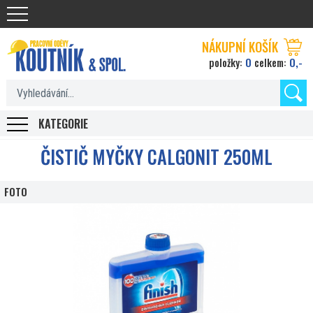
Koutnik.com
NÁKUPNÍ KOŠÍK
0
0,-
položky:
celkem:
KATEGORIE
ČISTIČ MYČKY CALGONIT 250ML
FOTO